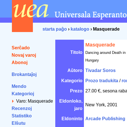
starta paĝo
›
katalogo
› Masquerade
Masquerade
Serĉado
Titolo
Dancing around Death in
Novaj varoj
Hungary
Abonoj
Aŭtoro
Tivadar Soros
Brokantaĵoj
Kategorio
Prozo tradukita
/
ro
Mendo
Prezo
27.00 €, sesona raba
Kategorioj
Varo: Masquerade
Eldonloko,
New York, 2001
Recenzoj
jaro
Statistiko
Eldoninto
Arcade Publishing
Elŝutu