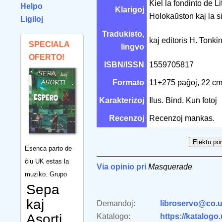
Kiel la fondinto de L
Helpo
Klarigoj
Holokaŭston kaj la 
Ligiloj
Tradukisto,
kaj editoris H. Tonki
SPECIALA
lingvo
OFERTO!
ISBN/ISSN
1559705817
Formato
11+275 paĝoj, 22 c
Karakterizoj
Ilus. Bind. Kun fotoj
Recenzoj
Recenzoj mankas.
Esenca parto de
ĉiu UK estas la
Via opinio pri
Masquerade
muziko. Grupo
Sepa
kaj
Demandoj:
libroservo@co.u
Asorti
Katalogo:
https://katalogo