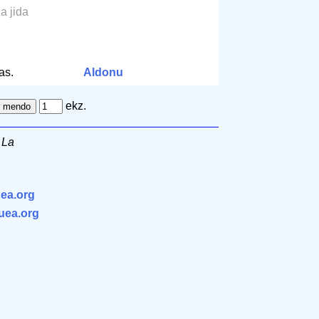
la jida
m
as.
Aldonu
ekz.
 La
ea.org
.uea.org