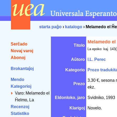
starta paĝo
›
katalogo
› Melamedo el Ĥe
Melamedo el
Serĉado
Titolo
La epoko: kaj. 143(
Novaj varoj
Abonoj
Aŭtoro
I.L. Perec
Brokantaĵoj
Kategorio
Prozo tradukit
Mendo
3.30 €, sesona 
Prezo
Kategorioj
ekz.
Varo: Melamedo el
Eldonloko, jaro
Svidniko, 1993
Ĥelmo, La
Recenzoj
Klarigoj
Novelo.
Statistiko