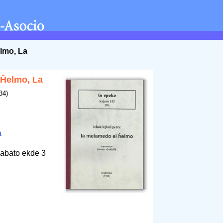
lmo, La
 Ĥelmo, La
34)
a
rabato ekde 3