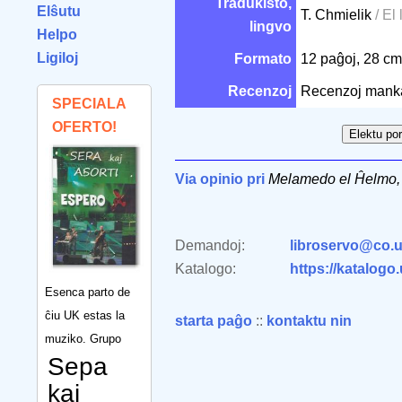
Tradukisto,
Elŝutu
T. Chmielik
/ El 
lingvo
Helpo
Ligiloj
Formato
12 paĝoj, 28 c
Recenzoj
Recenzoj mank
SPECIALA
OFERTO!
Via opinio pri
Melamedo el Ĥelmo,
Demandoj:
libroservo@co.u
Katalogo:
https://katalogo
Esenca parto de
ĉiu UK estas la
starta paĝo
::
kontaktu nin
muziko. Grupo
Sepa
kaj