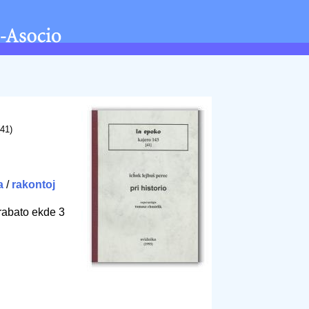
(41)
a
/
rakontoj
rabato ekde 3