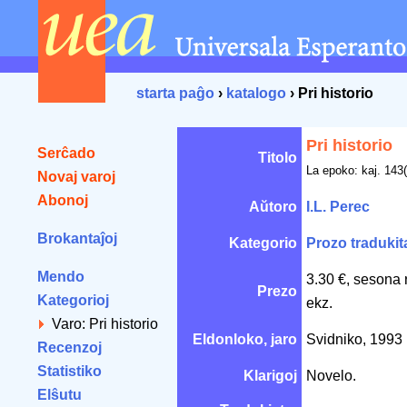
starta paĝo
›
katalogo
› Pri historio
Pri historio
Serĉado
Titolo
La epoko: kaj. 143
Novaj varoj
Abonoj
Aŭtoro
I.L. Perec
Brokantaĵoj
Kategorio
Prozo tradukit
Mendo
3.30 €, sesona 
Prezo
Kategorioj
ekz.
Varo: Pri historio
Eldonloko, jaro
Svidniko, 1993
Recenzoj
Statistiko
Klarigoj
Novelo.
Elŝutu