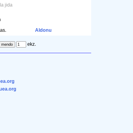
 la jida
m
as.
Aldonu
ekz.
ea.org
.uea.org