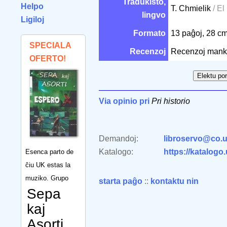
Tradukisto,
Helpo
T. Chmielik
/ El
lingvo
Ligiloj
Formato
13 paĝoj, 28 c
SPECIALA
Recenzoj
Recenzoj mank
OFERTO!
Via opinio pri
Pri historio
Demandoj:
libroservo@co.u
Katalogo:
https://katalogo
Esenca parto de
ĉiu UK estas la
muziko. Grupo
starta paĝo
::
kontaktu nin
Sepa
kaj
Asorti