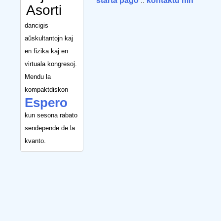
starta paĝo
::
kontaktu nin
Asorti
dancigis
aŭskultantojn kaj
en fizika kaj en
virtuala kongresoj.
Mendu la
kompaktdiskon
Espero
kun sesona rabato
sendepende de la
kvanto.