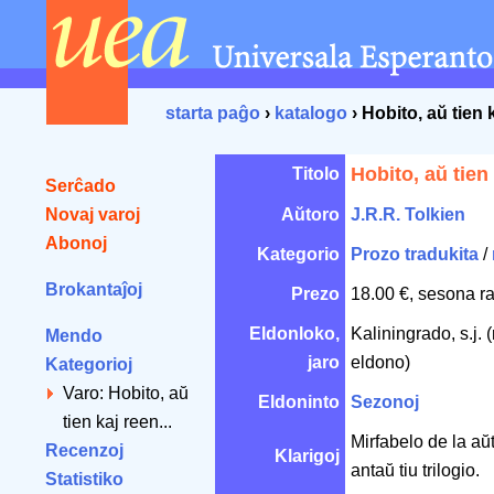
starta paĝo
›
katalogo
› Hobito, aŭ tien 
Hobito, aŭ tien
Titolo
Serĉado
Novaj varoj
Aŭtoro
J.R.R. Tolkien
Abonoj
Kategorio
Prozo tradukita
/
Brokantaĵoj
Prezo
18.00 €, sesona r
Eldonloko,
Kaliningrado, s.j. 
Mendo
jaro
eldono)
Kategorioj
Varo: Hobito, aŭ
Eldoninto
Sezonoj
tien kaj reen...
Mirfabelo de la aŭt
Recenzoj
Klarigoj
antaŭ tiu trilogio.
Statistiko