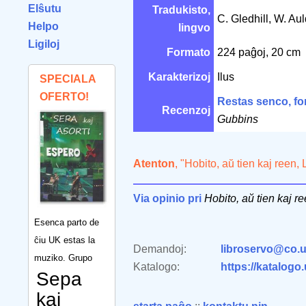
Elŝutu
Tradukisto,
C. Gledhill, W. Au
Helpo
lingvo
Ligiloj
Formato
224 paĝoj, 20 cm
Karakterizoj
Ilus
SPECIALA
OFERTO!
Restas senco, fo
Recenzoj
Gubbins
Atenton
, "Hobito, aŭ tien kaj reen,
Via opinio pri
Hobito, aŭ tien kaj r
Esenca parto de
ĉiu UK estas la
Demandoj:
libroservo@co.u
muziko. Grupo
Katalogo:
https://katalogo
Sepa
kaj