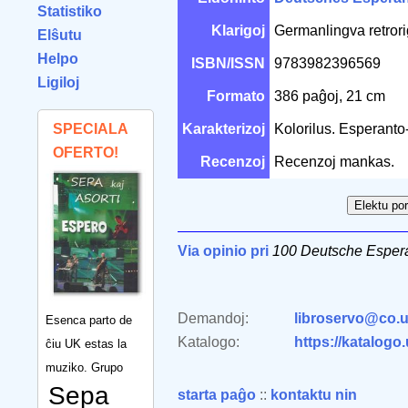
Statistiko
Klarigoj
Germanlingva retrori
Elŝutu
Helpo
ISBN/ISSN
9783982396569
Ligiloj
Formato
386 paĝoj, 21 cm
SPECIALA
Karakterizoj
Kolorilus. Esperan
OFERTO!
Recenzoj
Recenzoj mankas.
Via opinio pri
100 Deutsche Esper
Demandoj:
libroservo@co.u
Esenca parto de
Katalogo:
https://katalogo
ĉiu UK estas la
muziko. Grupo
Sepa
starta paĝo
::
kontaktu nin