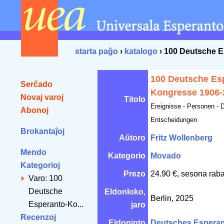
starta paĝo
›
katalogo
› 100 Deutsche 
100 Deutsche Es
Serĉado
Kongresse 1906-
Novaj varoj
Titolo
Ereignisse - Personen - 
Abonoj
Entscheidungen
Brokantaĵoj
Aŭtoro
Fritz Wollenberg
Mendo
Kategorio
Movado
Kategorioj
Prezo
24.90 €, sesona raba
Varo: 100
Deutsche
Eldonloko,
Berlin, 2025
Esperanto-Ko...
jaro
Recenzoj
Eldoninto
Deutsches Esperant