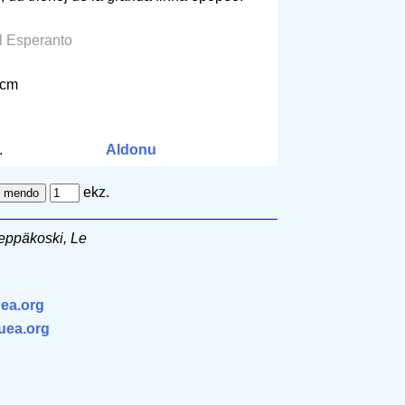
El Esperanto
 cm
.
Aldonu
ekz.
eppäkoski, Le
ea.org
.uea.org