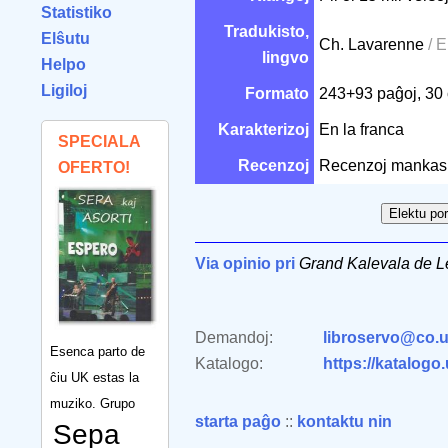
Statistiko
Tradukisto,
Elŝutu
Ch. Lavarenne
/ 
lingvo
Helpo
Ligiloj
Formato
243+93 paĝoj, 30
Karakterizoj
En la franca
SPECIALA
Recenzoj
Recenzoj mankas
OFERTO!
Via opinio pri
Grand Kalevala de L
Demandoj:
libroservo@co.u
Esenca parto de
Katalogo:
https://katalogo
ĉiu UK estas la
muziko. Grupo
starta paĝo
::
kontaktu nin
Sepa