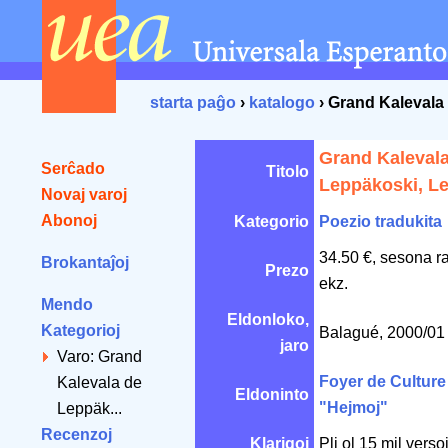
starta paĝo
›
katalogo
› Grand Kalevala
Grand Kaleval
Serĉado
Titolo
Leppäkoski, L
Novaj varoj
Abonoj
Kategorio
Poezio tradukita
34.50 €, sesona r
Brokantaĵoj
Prezo
ekz.
Mendo
Eldonloko,
Kategorioj
Balagué, 2000/0
jaro
Varo: Grand
Foyer de Culture 
Kalevala de
Eldoninto
"Hejmoj"
Leppäk...
Recenzoj
Klarigoj
Pli ol 15 mil verso