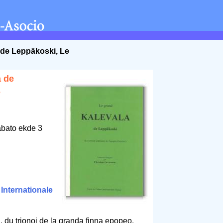
 de Leppäkoski, Le
a de
e
abato ekde 3
1
Internationale
j, du trionoj de la granda finna epopeo.