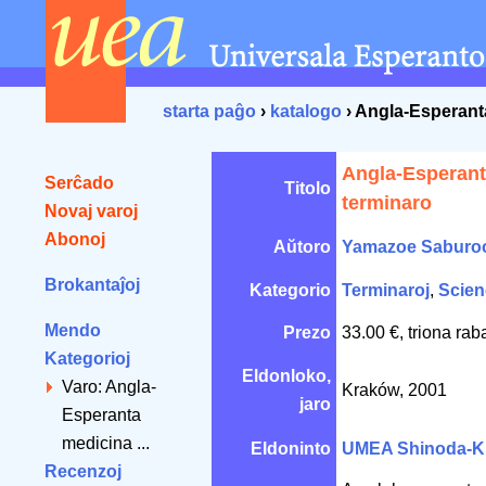
starta paĝo
›
katalogo
› Angla-Esperant
Angla-Esperant
Serĉado
Titolo
terminaro
Novaj varoj
Abonoj
Aŭtoro
Yamazoe Saburo
Brokantaĵoj
Kategorio
Terminaroj
,
Scien
Mendo
Prezo
33.00 €, triona rab
Kategorioj
Eldonloko,
Varo: Angla-
Kraków, 2001
jaro
Esperanta
medicina ...
Eldoninto
UMEA Shinoda-K
Recenzoj