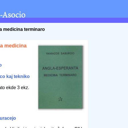
a medicina terminaro
a medicina
o
co kaj tekniko
ato ekde 3 ekz.
uracejo