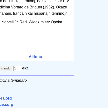
de klinikaj terminoj, bazita ĉefe sur PIV
dicina Vortaro de Briquet (1932). Okaze
anajn, francajn kaj hispanajn terminojn.
. Norvell Jr. Red. Włodzimierz Opoka
Aldonu
ekz.
icina terminaro
ea.org
.uea.org