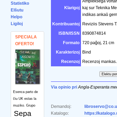
Ampleksega vortaro 
Statistiko
Klarigoj
kaj sur Teknika Me
Elŝutu
indikas ankaŭ germ
Helpo
Ligiloj
Kontribuantoj
Reviziis Stevens T
ISBN/ISSN
8390874814
SPECIALA
Formato
720 paĝoj, 21 cm
OFERTO!
Karakterizoj
Bind
Recenzoj
Recenzoj mankas.
Via opinio pri
Angla-Esperanta med
Esenca parto de
ĉiu UK estas la
muziko. Grupo
Demandoj:
libroservo@co.u
Sepa
Katalogo:
https://katalogo