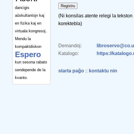
dancigis
aŭskultantojn kaj
(Ni konsilas atente relegi la tekston
en fizika kaj en
korektebla)
virtuala kongresoj.
Mendu la
Demandoj:
libroservo@co.u
kompaktdiskon
Espero
Katalogo:
https://katalogo
kun sesona rabato
sendepende de la
starta paĝo
::
kontaktu nin
kvanto.