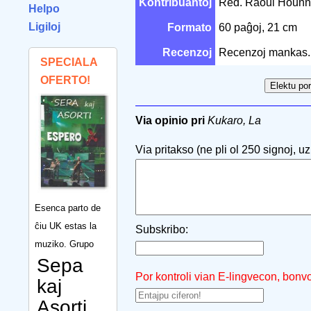
Kontribuantoj
Red. Raoul Houn
Helpo
Ligiloj
Formato
60 paĝoj, 21 cm
Recenzoj
Recenzoj mankas.
SPECIALA
OFERTO!
Via opinio pri
Kukaro, La
Via pritakso (ne pli ol 250 signoj, uzu
Esenca parto de
ĉiu UK estas la
Subskribo:
muziko. Grupo
Sepa
Por kontroli vian E-lingvecon, bonv
kaj
Asorti