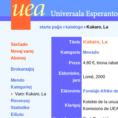
starta paĝo
›
katalogo
› Kukaro, La
Kukaro, La
Titolo
Serĉado
Novaj varoj
Kategorio
Movado
Abonoj
Prezo
4.80 €, triona raba
Brokantaĵoj
Eldonloko,
Lomé, 2000
Mendo
jaro
Kategorioj
Eldoninto
Fondaĵo Afriko d
Varo: Kukaro, La
Recenzoj
Kolekto de la unuaj
Klarigoj
Statistiko
Komisiono de UEA
Elŝutu