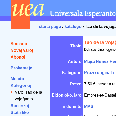
starta paĝo
›
katalogo
› Tao de la vojaĝ
Tao de la voj
Serĉado
Titolo
Dek ses ĉinaj legendo
Novaj varoj
Abonoj
Aŭtoro
Majra Nuñez Her
Brokantaĵoj
Kategorio
Prozo originala
Mendo
Prezo
7.50 €, sesona ra
Kategorioj
Varo: Tao de la
Eldonloko, jaro
Embres-et-Caste
vojaĝanto
Recenzoj
Eldoninto
MAS
Statistiko