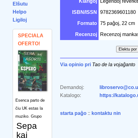
Klarigoj
Legendoj reverki
Elŝutu
Helpo
ISBN/ISSN
9782369601180
Ligiloj
Formato
75 paĝoj, 22 cm
Recenzoj
Recenzoj manka
SPECIALA
OFERTO!
Via opinio pri
Tao de la vojaĝanto
Demandoj:
libroservo@co.u
Katalogo:
https://katalogo
Esenca parto de
ĉiu UK estas la
starta paĝo
::
kontaktu nin
muziko. Grupo
Sepa
kaj