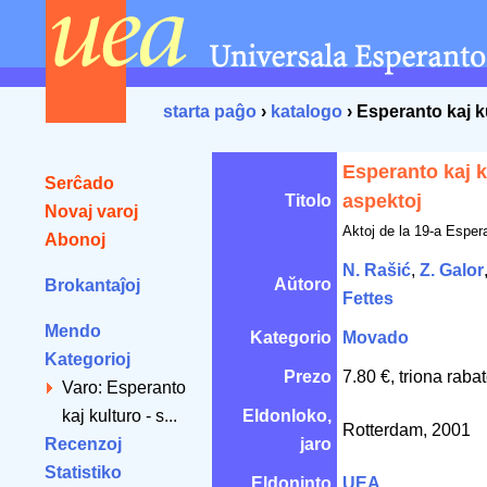
starta paĝo
›
katalogo
› Esperanto kaj ku
Esperanto kaj ku
Serĉado
aspektoj
Titolo
Novaj varoj
Aktoj de la 19-a Esper
Abonoj
N. Rašić
,
Z. Galor
Aŭtoro
Brokantaĵoj
Fettes
Mendo
Kategorio
Movado
Kategorioj
Prezo
7.80 €, triona raba
Varo: Esperanto
kaj kulturo - s...
Eldonloko,
Rotterdam, 2001
Recenzoj
jaro
Statistiko
Eldoninto
UEA