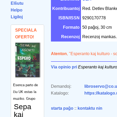
Elŝutu
Kontribuantoj
Red. Detlev Blan
Helpo
Ligiloj
ISBN/ISSN
9290170778
Formato
50 paĝoj, 30 cm
SPECIALA
Recenzoj
Recenzoj mankas.
OFERTO!
Atenton
, "Esperanto kaj kulturo - s
Via opinio pri
Esperanto kaj kulturo 
Esenca parto de
Demandoj:
libroservo@co.u
ĉiu UK estas la
Katalogo:
https://katalogo
muziko. Grupo
Sepa
starta paĝo
::
kontaktu nin
kaj