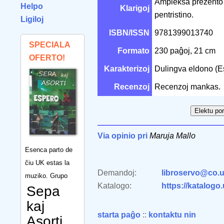
Ampleksa prezento 
Helpo
Klarigoj
pentristino.
Ligiloj
ISBN/ISSN
9781399013740
SPECIALA
Formato
230 paĝoj, 21 cm
OFERTO!
Karakterizoj
Dulingva eldono (E
Recenzoj
Recenzoj mankas.
Via opinio pri
Maruja Mallo
Esenca parto de
ĉiu UK estas la
Demandoj:
libroservo@co.u
muziko. Grupo
Katalogo:
https://katalogo
Sepa
kaj
starta paĝo
::
kontaktu nin
Asorti