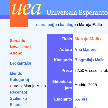
starta paĝo
›
katalogo
› Maruja Mallo
Maruja Mallo
Titolo
Serĉado
Novaj varoj
Aŭtoro
Ana Manero
Abonoj
Kategorio
Biografiaj
/
Mallo
Brokantaĵoj
Prezo
22.50 €, sesona rab
Mendo
Kategorioj
Eldonloko,
Madrid, 2025
Varo: Maruja Mallo
jaro
Recenzoj
Statistiko
Eldoninto
SATeH
Elŝutu