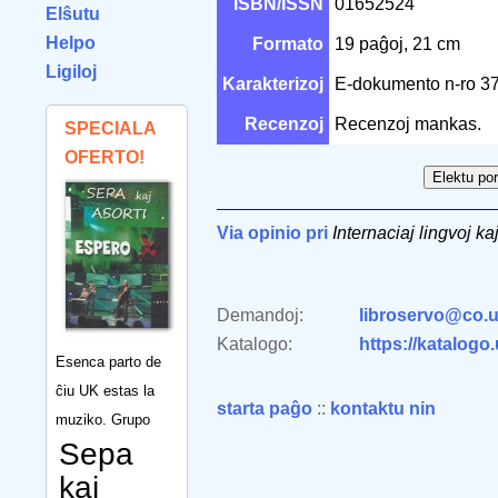
ISBN/ISSN
01652524
Elŝutu
Helpo
Formato
19 paĝoj, 21 cm
Ligiloj
Karakterizoj
E-dokumento n-ro 
Recenzoj
Recenzoj mankas.
SPECIALA
OFERTO!
Via opinio pri
Internaciaj lingvoj ka
Demandoj:
libroservo@co.u
Katalogo:
https://katalogo
Esenca parto de
ĉiu UK estas la
starta paĝo
::
kontaktu nin
muziko. Grupo
Sepa
kaj