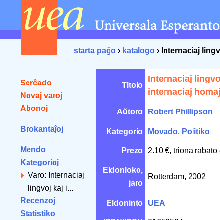
starta paĝo
›
katalogo
› Internaciaj lingv
Internaciaj lingvo
Serĉado
Titolo
internaciaj homaj
Novaj varoj
Abonoj
Aŭtoro
Robert Phillipson
Brokantaĵoj
Kategorio
Movado
,
Politiko
Mendo
Prezo
2.10 €, triona rabato
Kategorioj
Eldonloko,
Varo: Internaciaj
Rotterdam, 2002
jaro
lingvoj kaj i...
Recenzoj
Eldoninto
UEA
Statistiko