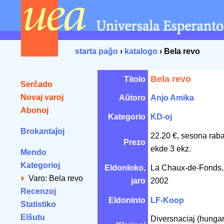
starta paĝo
›
katalogo
› Bela revo
Bela revo
Titolo
Serĉado
Novaj varoj
Aŭtoro
Anjo Amika
Abonoj
Kategorio
KD-oj
Brokantaĵoj
22.20 €, sesona rab
Prezo
ekde 3 ekz.
Mendo
Kategorioj
Eldonloko,
La Chaux-de-Fonds,
Varo: Bela revo
jaro
2002
Recenzoj
Eldoninto
LF-Koop
Statistiko
Elŝutu
Diversnaciaj (hungaraj