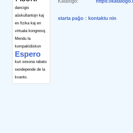
Katalogo:
https://katalogo
dancigis
aŭskultantojn kaj
starta paĝo
::
kontaktu nin
en fizika kaj en
virtuala kongresoj.
Mendu la
kompaktdiskon
Espero
kun sesona rabato
sendepende de la
kvanto.