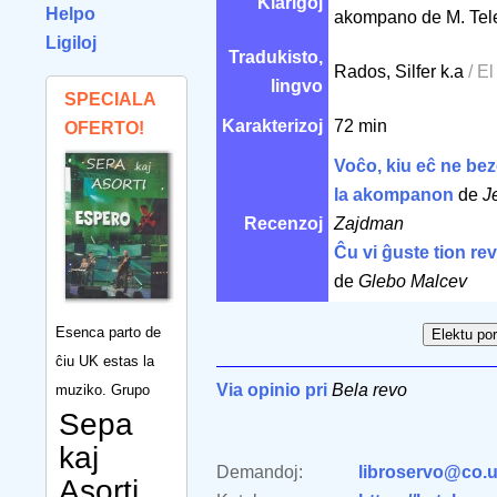
Klarigoj
Helpo
akompano de M. Tele
Ligiloj
Tradukisto,
Rados, Silfer k.a
/ El
lingvo
SPECIALA
Karakterizoj
72 min
OFERTO!
Voĉo, kiu eĉ ne be
la akompanon
de
J
Recenzoj
Zajdman
Ĉu vi ĝuste tion re
de
Glebo Malcev
Esenca parto de
ĉiu UK estas la
Via opinio pri
Bela revo
muziko. Grupo
Sepa
kaj
Demandoj:
libroservo@co.u
Asorti