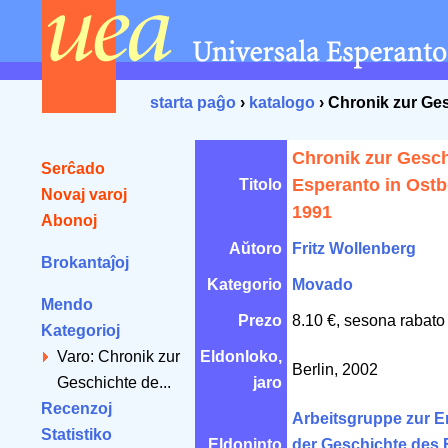
starta paĝo
›
katalogo
› Chronik zur Ges
Chronik zur Gesch
Serĉado
Esperanto in Ostbe
Titolo
Novaj varoj
1991
Abonoj
Aŭtoro
Fritz Wollenberg
Brokantaĵoj
Kategorio
Movado
Mendo
Prezo
8.10 €, sesona rabato
Kategorioj
Varo: Chronik zur
Eldonloko,
Berlin, 2002
Geschichte de...
jaro
Recenzoj
Arbeitsgruppe zur E
Statistiko
Eldoninto
der Geschichte des