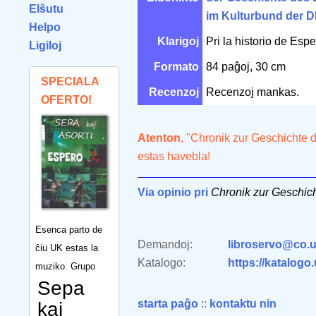
Elŝutu
im Kulturbund der 
Helpo
Klarigoj
Pri la historio de Esp
Ligiloj
Formato
84 paĝoj, 30 cm
SPECIALA
Recenzoj
Recenzoj mankas.
OFERTO!
Atenton
, "Chronik zur Geschichte 
estas havebla!
Via opinio pri
Chronik zur Geschich
Esenca parto de
Demandoj:
libroservo@co.u
ĉiu UK estas la
Katalogo:
https://katalogo
muziko. Grupo
Sepa
starta paĝo
::
kontaktu nin
kaj