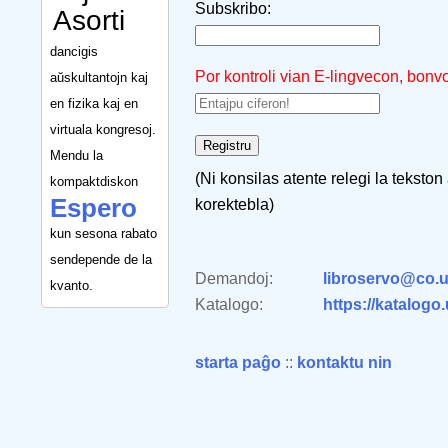
Subskribo:
Asorti
dancigis
Por kontroli vian E-lingvecon, bonv
aŭskultantojn kaj
en fizika kaj en
virtuala kongresoj.
Mendu la
(Ni konsilas atente relegi la tekston
kompaktdiskon
Espero
korektebla)
kun sesona rabato
sendepende de la
Demandoj:
libroservo@co.u
kvanto.
Katalogo:
https://katalogo
starta paĝo
::
kontaktu nin