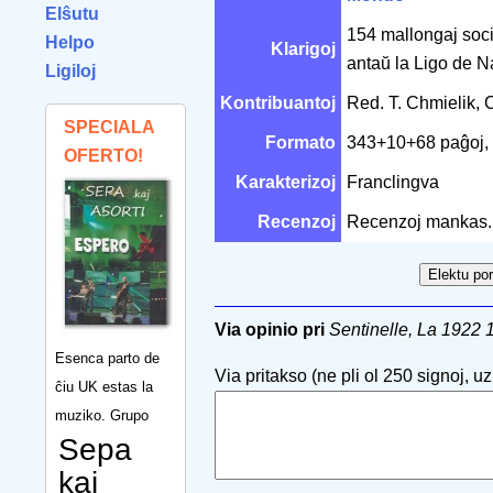
Elŝutu
154 mallongaj socipo
Helpo
Klarigoj
antaŭ la Ligo de Na
Ligiloj
Kontribuantoj
Red. T. Chmielik,
SPECIALA
Formato
343+10+68 paĝoj,
OFERTO!
Karakterizoj
Franclingva
Recenzoj
Recenzoj mankas.
Via opinio pri
Sentinelle, La 1922 
Esenca parto de
Via pritakso (ne pli ol 250 signoj, uzu
ĉiu UK estas la
muziko. Grupo
Sepa
kaj