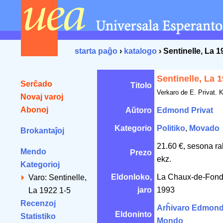
starta paĝo
›
katalogo
› Sentinelle, La 1
Sentinelle, La 
Serĉado
Titolo
Verkaro de E. Privat. K
Novaj varoj
Abonoj
Aŭtoro
Edmond Privat
Kategorio
Politiko
,
Movado
Brokantaĵoj
21.60 €, sesona ra
Mendo
Prezo
ekz.
Kategorioj
Eldonloko,
La Chaux-de-Fond
Varo: Sentinelle,
jaro
1993
La 1922 1-5
Recenzoj
Arĥivaro Edmond 
Eldoninto
Statistiko
Mondo