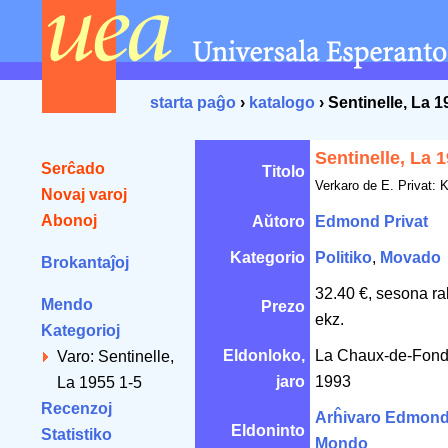
starta paĝo
›
katalogo
› Sentinelle, La 1
Sentinelle, La 
Serĉado
Titolo
Verkaro de E. Privat: K
Novaj varoj
Abonoj
Aŭtoro
Edmond Privat
Kategorio
Politiko
,
Movado
Brokantaĵoj
32.40 €, sesona ra
Mendo
Prezo
ekz.
Kategorioj
Eldonloko,
La Chaux-de-Fond
Varo: Sentinelle,
jaro
1993
La 1955 1-5
Recenzoj
Arĥivaro Edmond 
Eldoninto
Statistiko
Mondo