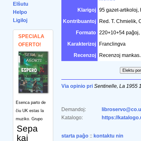
Elŝutu
Klarigoj
95 gazet-artikoloj, 
Helpo
Ligiloj
Kontribuantoj
Red. T. Chmielik,
Formato
220+10+54 paĝoj,
SPECIALA
Karakterizoj
Franclingva
OFERTO!
Recenzoj
Recenzoj mankas.
Via opinio pri
Sentinelle, La 1955 
Esenca parto de
Demandoj:
libroservo@co.u
ĉiu UK estas la
Katalogo:
https://katalogo
muziko. Grupo
Sepa
kaj
starta paĝo
::
kontaktu nin