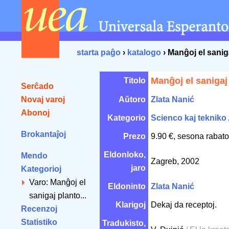
starta paĝo
›
katalogo
› Manĝoj el sanig
Manĝoj el sanigaj
Titolo
Serĉado
Novaj varoj
Aŭtoro
Zlata Nanić
Abonoj
Kategorio
Scienco kaj tekniko
Brokantaĵoj
Prezo
9.90 €, sesona rabato
Eldonloko,
Mendo
Zagreb, 2002
jaro
Kategorioj
Varo: Manĝoj el
Eldoninto
Zlata Nanić
sanigaj planto...
Klarigoj
Dekaj da receptoj.
Recenzoj
Statistiko
Tradukisto,