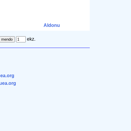
Aldonu
ekz.
ea.org
.uea.org