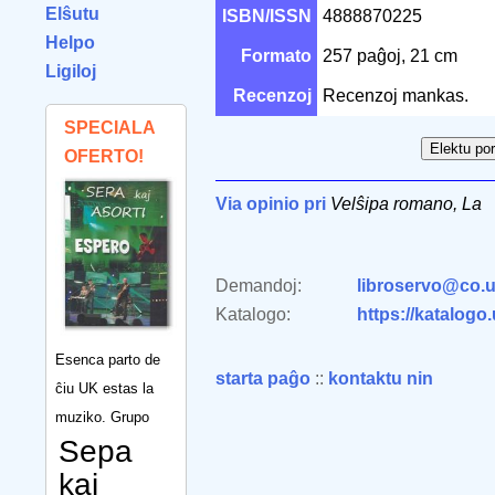
Elŝutu
ISBN/ISSN
4888870225
Helpo
Formato
257 paĝoj, 21 cm
Ligiloj
Recenzoj
Recenzoj mankas.
SPECIALA
OFERTO!
Via opinio pri
Velŝipa romano, La
Demandoj:
libroservo@co.u
Katalogo:
https://katalogo
Esenca parto de
starta paĝo
::
kontaktu nin
ĉiu UK estas la
muziko. Grupo
Sepa
kaj