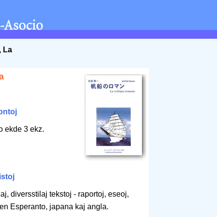
, La
a
ontoj
o ekde 3 ekz.
istoj
, diversstilaj tekstoj - raportoj, eseoj,
 - en Esperanto, japana kaj angla.