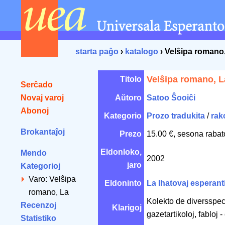
starta paĝo
›
katalogo
› Velŝipa romano
Velŝipa romano, L
Titolo
Serĉado
Novaj varoj
Aŭtoro
Satoo Ŝooiĉi
Abonoj
Kategorio
Prozo tradukita
/
rak
Brokantaĵoj
Prezo
15.00 €, sesona rabat
Eldonloko,
Mendo
2002
jaro
Kategorioj
Varo: Velŝipa
Eldoninto
La Ihatovaj esperant
romano, La
Kolekto de diversspecaj
Recenzoj
Klarigoj
gazetartikoloj, fabloj
Statistiko