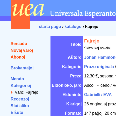
starta paĝo
›
katalogo
› Fajrejo
Fajrejo
Serĉado
Titolo
Skizoj kaj noveloj
Novaj varoj
Abonoj
Aŭtoro
Johan Hammon
Kategorio
Prozo originala
Brokantaĵoj
Prezo
12.30 €, sesona 
Mendo
Eldonloko, jaro
Ascoli Piceno / 
Kategorioj
Varo: Fajrejo
Eldoninto
Gabrielli / EVA
Recenzoj
Klarigoj
26 originalaj proza
Statistiko
Elŝutu
Formato
147 paĝoj, 20 c