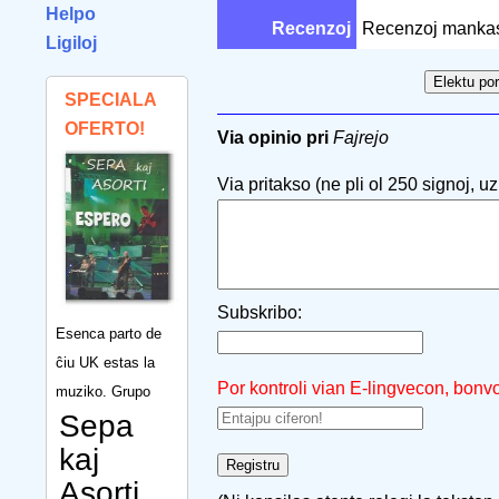
Helpo
Recenzoj
Recenzoj manka
Ligiloj
SPECIALA
OFERTO!
Via opinio pri
Fajrejo
Via pritakso (ne pli ol 250 signoj, uzu
Subskribo:
Esenca parto de
ĉiu UK estas la
Por kontroli vian E-lingvecon, bonv
muziko. Grupo
Sepa
kaj
Asorti