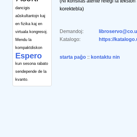
(Ni konsilas atente relegi la tekston
dancigis
korektebla)
aŭskultantojn kaj
en fizika kaj en
Demandoj:
libroservo@co.u
virtuala kongresoj.
Katalogo:
https://katalogo
Mendu la
kompaktdiskon
Espero
starta paĝo
::
kontaktu nin
kun sesona rabato
sendepende de la
kvanto.