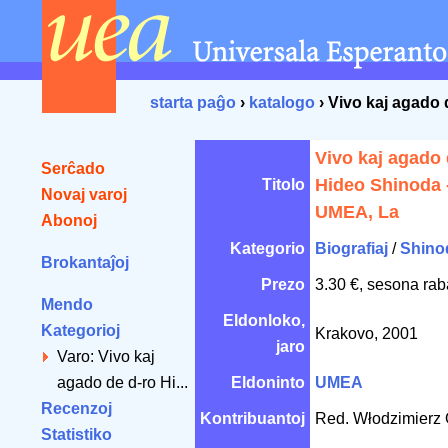
starta paĝo
›
katalogo
› Vivo kaj agado
Vivo kaj agado 
Serĉado
Hideo Shinoda 
Titolo
Novaj varoj
UMEA, La
Abonoj
Kategorio
Biografiaj
/
Shino
Brokantaĵoj
Prezo
3.30 €, sesona rab
Mendo
Eldonloko,
Kategorioj
Krakovo, 2001
jaro
Varo: Vivo kaj
agado de d-ro Hi...
Eldoninto
UMEA
Recenzoj
Kontribuantoj
Red. Włodzimierz
Statistiko