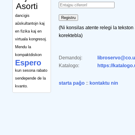
Asorti
dancigis
aŭskultantojn kaj
(Ni konsilas atente relegi la tekston
en fizika kaj en
korektebla)
virtuala kongresoj.
Mendu la
kompaktdiskon
Demandoj:
libroservo@co.u
Espero
Katalogo:
https://katalogo
kun sesona rabato
sendepende de la
starta paĝo
::
kontaktu nin
kvanto.