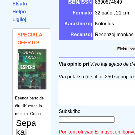
ISBN/ISSN
8390874849
Elŝutu
Helpo
Formato
32 paĝoj, 21 cm
Ligiloj
Karakterizoj
Kolorilus
Recenzoj
Recenzoj mankas.
SPECIALA
OFERTO!
Via opinio pri
Vivo kaj agado de d
Via pritakso (ne pli ol 250 signoj, uzu
Esenca parto de
ĉiu UK estas la
Subskribo:
muziko. Grupo
Sepa
kaj
Por kontroli vian E-lingvecon, bonv