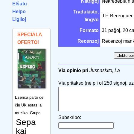
Klarigoj
Nekredebla hist
Elŝutu
Helpo
Tradukisto,
J.F. Berenguer
Ligiloj
lingvo
Formato
31 paĝoj, 20 
SPECIALA
Recenzoj
Recenzoj mank
OFERTO!
Via opinio pri
Ĵusnaskito, La
Via pritakso (ne pli ol 250 signoj, uzu
Esenca parto de
ĉiu UK estas la
muziko. Grupo
Subskribo:
Sepa
kaj