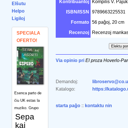
Kontribuantoj
Kompilis V. Paju
Elŝutu
Helpo
ISBN/ISSN
9789663225531
Ligiloj
Formato
56 paĝoj, 20 cm
Recenzoj
Recenzoj mankas
SPECIALA
OFERTO!
Via opinio pri
El proza Hoverlo-Pa
Demandoj:
libroservo@co.u
Katalogo:
https://katalogo
Esenca parto de
ĉiu UK estas la
starta paĝo
::
kontaktu nin
muziko. Grupo
Sepa
kaj