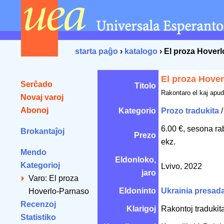
starta paĝo
›
katalogo
› El proza Hover
El proza Hove
Serĉado
Titolo
Rakontaro el kaj apud
Novaj varoj
Abonoj
Kategorio
Prozo tradukita
6.00 €, sesona ra
Brokantaĵoj
Prezo
ekz.
Mendo
Eldonloko,
Kategorioj
Lvivo, 2022
jaro
Varo: El proza
Eldoninto
Ukrainia presa
Hoverlo-Parnaso
Recenzoj
Klarigoj
Rakontoj tradukitaj
Statistiko