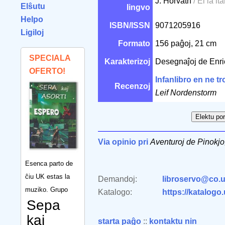
J. Horvath
/ El la ita
Elŝutu
lingvo
Helpo
ISBN/ISSN
9071205916
Ligiloj
Formato
156 paĝoj, 21 cm
SPECIALA
Karakterizoj
Desegnaĵoj de Enri
OFERTO!
Infanlibro en ne t
Recenzoj
Leif Nordenstorm
Via opinio pri
Aventuroj de Pinokjo
Esenca parto de
ĉiu UK estas la
Demandoj:
libroservo@co.u
muziko. Grupo
Katalogo:
https://katalogo
Sepa
kaj
starta paĝo
::
kontaktu nin