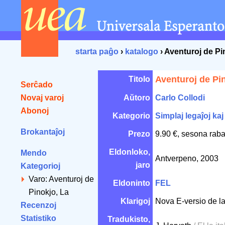
starta paĝo
›
katalogo
› Aventuroj de Pi
Aventuroj de Pi
Titolo
Serĉado
Novaj varoj
Aŭtoro
Carlo Collodi
Abonoj
Kategorio
Simplaj legaĵoj kaj
Brokantaĵoj
Prezo
9.90 €, sesona raba
Eldonloko,
Mendo
Antverpeno, 2003
jaro
Kategorioj
Varo: Aventuroj de
Eldoninto
FEL
Pinokjo, La
Klarigoj
Nova E-versio de la
Recenzoj
Statistiko
Tradukisto,