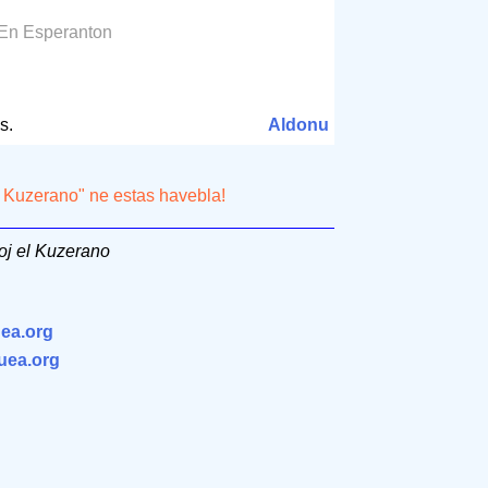
 En Esperanton
s.
Aldonu
el Kuzerano" ne estas havebla!
oj el Kuzerano
ea.org
.uea.org