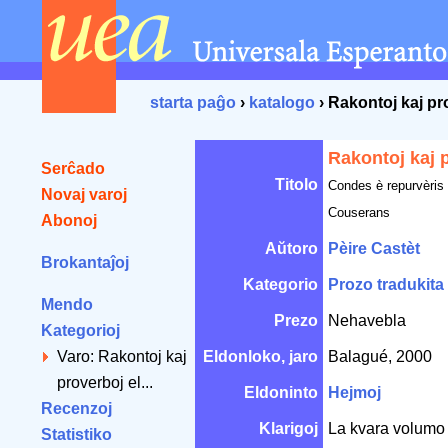
starta paĝo
›
katalogo
› Rakontoj kaj pr
Rakontoj kaj 
Serĉado
Titolo
Condes è repurvèris
Novaj varoj
Couserans
Abonoj
Aŭtoro
Pèire Castèt
Brokantaĵoj
Kategorio
Prozo tradukita
Mendo
Prezo
Nehavebla
Kategorioj
Varo: Rakontoj kaj
Eldonloko, jaro
Balagué, 2000
proverboj el...
Eldoninto
Hejmoj
Recenzoj
Klarigoj
La kvara volumo 
Statistiko