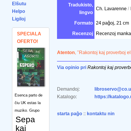
Elŝutu
Tradukisto,
Ch. Lavarenne
/
Helpo
lingvo
Ligiloj
Formato
24 paĝoj, 21 cm
Recenzoj
Recenzoj manka
SPECIALA
OFERTO!
Atenton
, "Rakontoj kaj proverboj 
Via opinio pri
Rakontoj kaj proverb
Demandoj:
libroservo@co.u
Esenca parto de
Katalogo:
https://katalogo
ĉiu UK estas la
muziko. Grupo
starta paĝo
::
kontaktu nin
Sepa
kaj