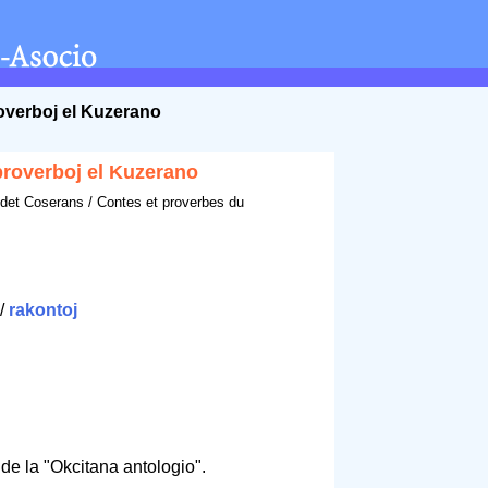
overboj el Kuzerano
proverboj el Kuzerano
 det Coserans / Contes et proverbes du
/
rakontoj
de la "Okcitana antologio".