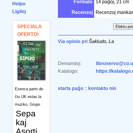
Formato
14 paĝoj, 21 cm
Helpo
Ligiloj
Recenzoj
Recenzoj mankas
SPECIALA
OFERTO!
Via opinio pri
Ŝakludo, La
Demandoj:
libroservo@co.u
Katalogo:
https://katalogo
starta paĝo
::
kontaktu nin
Esenca parto de
ĉiu UK estas la
muziko. Grupo
Sepa
kaj
Asorti