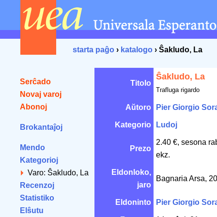
starta paĝo
›
katalogo
› Ŝakludo, La
Ŝakludo, La
Serĉado
Titolo
Trafluga rigardo
Novaj varoj
Abonoj
Aŭtoro
Pier Giorgio So
Kategorio
Ludoj
Brokantaĵoj
2.40 €, sesona ra
Mendo
Prezo
ekz.
Kategorioj
Eldonloko,
Varo: Ŝakludo, La
Bagnaria Arsa, 2
jaro
Recenzoj
Statistiko
Eldoninto
Pier Giorgio So
Elŝutu