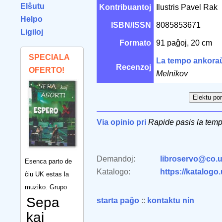
Elŝutu
Kontribuantoj
Ilustris Pavel Rak
Helpo
ISBN/ISSN
8085853671
Ligiloj
Formato
91 paĝoj, 20 cm
SPECIALA
La tempo ankora
Recenzoj
OFERTO!
Melnikov
Via opinio pri
Rapide pasis la temp
Demandoj:
libroservo@co.u
Esenca parto de
Katalogo:
https://katalogo
ĉiu UK estas la
muziko. Grupo
Sepa
starta paĝo
::
kontaktu nin
kaj