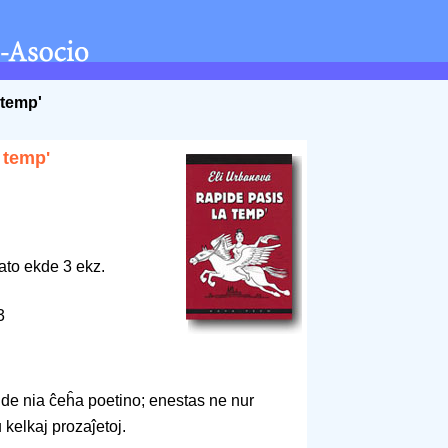
 temp'
 temp'
ato ekde 3 ekz.
03
o de nia ĉeĥa poetino; enestas ne nur
kelkaj prozaĵetoj.