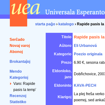
starta paĝo
›
katalogo
› Rapide pasis la
Rapide pasis la
Titolo
Serĉado
Novaj varoj
Aŭtoro
Eli Urbanová
Abonoj
Kategorio
Poezio originala
Brokantaĵoj
Prezo
6.90 €, sesona rab
Eldonloko,
Mendo
Dobřichovice, 20
jaro
Kategorioj
Varo: Rapide
Eldoninto
KAVA-PECH
pasis la temp'
La plej freŝa verk
Recenzoj
Klarigoj
poemoj, sed ankaŭ 
Statistiko