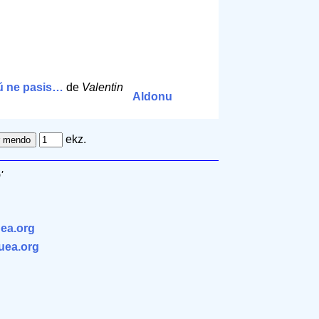
ŭ ne pasis…
de
Valentin
Aldonu
ekz.
'
ea.org
.uea.org