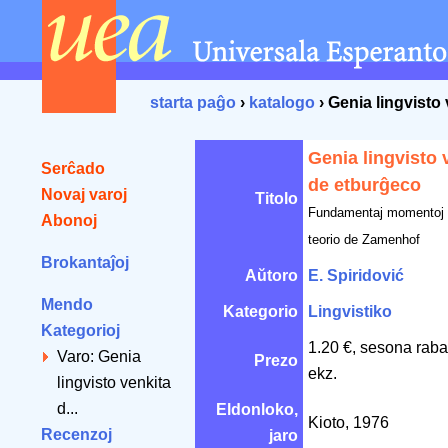
starta paĝo
›
katalogo
› Genia lingvisto
Genia lingvisto 
Serĉado
de etburĝeco
Novaj varoj
Titolo
Fundamentaj momentoj e
Abonoj
teorio de Zamenhof
Brokantaĵoj
Aŭtoro
E. Spiridović
Mendo
Kategorio
Lingvistiko
Kategorioj
1.20 €, sesona raba
Varo: Genia
Prezo
ekz.
lingvisto venkita
d...
Eldonloko,
Kioto, 1976
Recenzoj
jaro