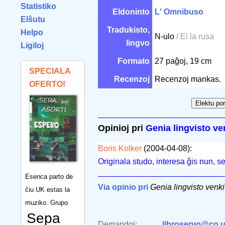
Statistiko
Eldoninto
L' Omnibuso
Elŝutu
Tradukisto,
Helpo
N-ulo
/ El la rusa
lingvo
Ligiloj
Formato
27 paĝoj, 19 cm
SPECIALA
Recenzoj
Recenzoj mankas.
OFERTO!
Opinioj pri
Genia lingvisto ve
Boris Kolker
(2004-04-08):
Originala studo, interesa ĝis nun, 
Esenca parto de
Via opinio pri
Genia lingvisto venk
ĉiu UK estas la
muziko. Grupo
Sepa
Demandoj:
libroservo@co.u