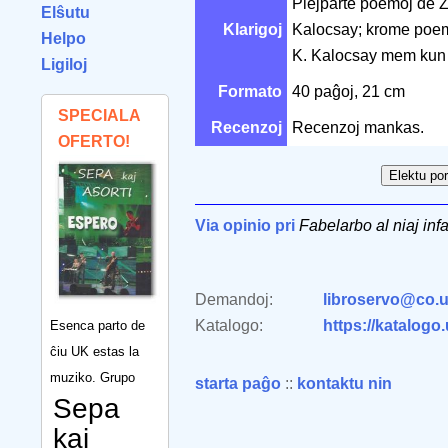
Plejparte poemoj de Z
Elŝutu
Klarigoj
Kalocsay; krome poem
Helpo
K. Kalocsay mem kun p
Ligiloj
Formato
40 paĝoj, 21 cm
SPECIALA
Recenzoj
Recenzoj mankas.
OFERTO!
Via opinio pri
Fabelarbo al niaj inf
Demandoj:
libroservo@co.u
Katalogo:
https://katalogo
Esenca parto de
ĉiu UK estas la
muziko. Grupo
starta paĝo
::
kontaktu nin
Sepa
kaj