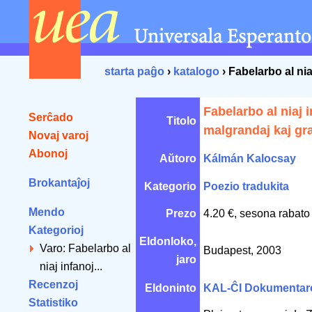
starta paĝo
›
katalogo
› Fabelarbo al ni
Fabelarbo al niaj 
Serĉado
Titolo
malgrandaj kaj gr
Novaj varoj
Abonoj
Aŭtoro
Kálmán Kalocsay
Brokantaĵoj
Kategorio
Poezio tradukita
Mendo
Prezo
4.20 €, sesona rabato
Kategorioj
Eldonloko,
Varo: Fabelarbo al
Budapest, 2003
jaro
niaj infanoj...
Recenzoj
Eldoninto
KAL-ĈI Dokumentar
Statistiko