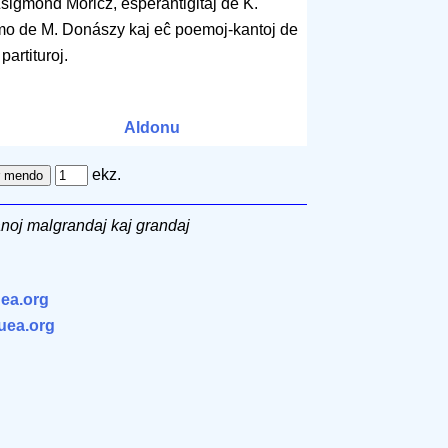
sigmond Móricz, esperantigitaj de K.
o de M. Donászy kaj eĉ poemoj-kantoj de
artituroj.
Aldonu
ekz.
anoj malgrandaj kaj grandaj
ea.org
.uea.org