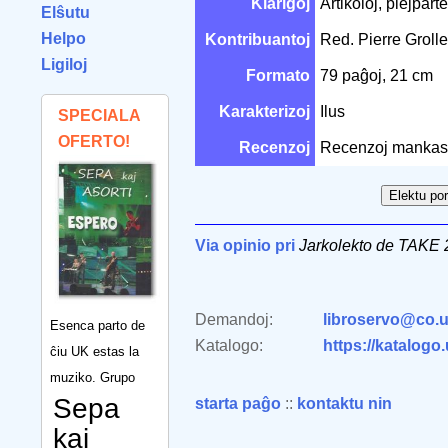
Klarigoj
Artikoloj, plejparte
Elŝutu
Helpo
Kontribuantoj
Red. Pierre Grol
Ligiloj
Formato
79 paĝoj, 21 cm
Karakterizoj
Ilus
SPECIALA
OFERTO!
Recenzoj
Recenzoj mankas
Via opinio pri
Jarkolekto de TAKE
Demandoj:
libroservo@co.u
Esenca parto de
Katalogo:
https://katalogo
ĉiu UK estas la
muziko. Grupo
Sepa
starta paĝo
::
kontaktu nin
kaj