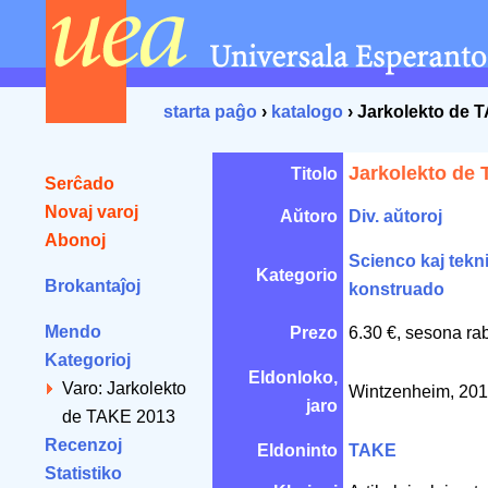
starta paĝo
›
katalogo
› Jarkolekto de 
Jarkolekto de
Titolo
Serĉado
Novaj varoj
Aŭtoro
Div. aŭtoroj
Abonoj
Scienco kaj tekn
Kategorio
Brokantaĵoj
konstruado
Mendo
Prezo
6.30 €, sesona ra
Kategorioj
Eldonloko,
Varo: Jarkolekto
Wintzenheim, 20
jaro
de TAKE 2013
Recenzoj
Eldoninto
TAKE
Statistiko