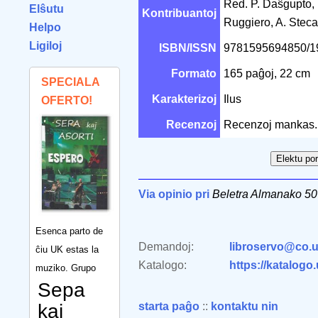
Red. P. Daŝgupto, I
Elŝutu
Kontribuantoj
Ruggiero, A. Stec
Helpo
Ligiloj
ISBN/ISSN
9781595694850/
Formato
165 paĝoj, 22 cm
SPECIALA
Karakterizoj
Ilus
OFERTO!
Recenzoj
Recenzoj mankas.
Via opinio pri
Beletra Almanako 50
Esenca parto de
Demandoj:
libroservo@co.u
ĉiu UK estas la
Katalogo:
https://katalogo
muziko. Grupo
Sepa
kaj
starta paĝo
::
kontaktu nin