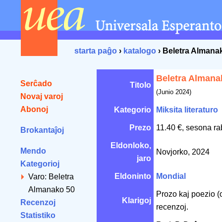
starta paĝo
›
katalogo
› Beletra Almana
Beletra Almana
Serĉado
Titolo
(Junio 2024)
Novaj varoj
Abonoj
Kategorio
Miksita literaturo
Prezo
11.40 €, sesona ra
Brokantaĵoj
Eldonloko,
Mendo
Novjorko, 2024
jaro
Kategorioj
Eldoninto
Mondial
Varo: Beletra
Almanako 50
Prozo kaj poezio (or
Klarigoj
Recenzoj
recenzoj.
Statistiko