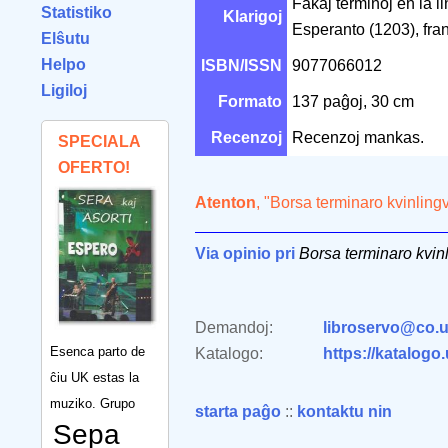
Fakaj terminoj en la l
Statistiko
Klarigoj
Esperanto (1203), fra
Elŝutu
Helpo
ISBN/ISSN
9077066012
Ligiloj
Formato
137 paĝoj, 30 cm
Recenzoj
Recenzoj mankas.
SPECIALA
OFERTO!
Atenton
, "Borsa terminaro kvinling
Via opinio pri
Borsa terminaro kvin
Demandoj:
libroservo@co.u
Esenca parto de
Katalogo:
https://katalogo
ĉiu UK estas la
muziko. Grupo
starta paĝo
::
kontaktu nin
Sepa