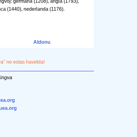
ingvoj: germana (1208), angla (1793),
nca (1440), nederlanda (1176).
Aldonu
va" ne estas havebla!
lingva
ea.org
.uea.org