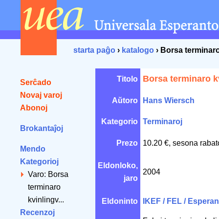
starta paĝo
›
katalogo
› Borsa terminaro
Borsa terminaro k
Titolo
Serĉado
Novaj varoj
Aŭtoro
Hans Wiersch
Abonoj
Kategorio
Terminaroj
Brokantaĵoj
Prezo
10.20 €, sesona rabat
Mendo
Kategorioj
Eldonloko,
2004
Varo: Borsa
jaro
terminaro
kvinlingv...
Eldoninto
IKEF / FEL / Espera
Recenzoj