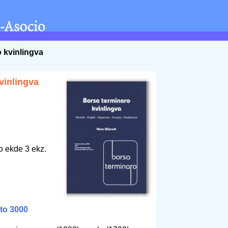
 kvinlingva
vinlingva
o ekde 3 ekz.
nto 3000