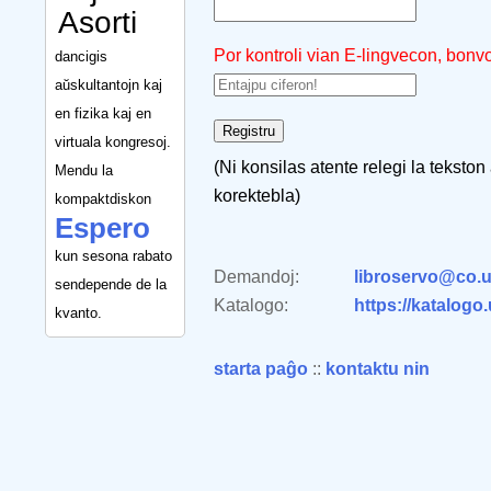
Asorti
Por kontroli vian E-lingvecon, bonv
dancigis
aŭskultantojn kaj
en fizika kaj en
virtuala kongresoj.
(Ni konsilas atente relegi la tekston
Mendu la
korektebla)
kompaktdiskon
Espero
kun sesona rabato
Demandoj:
libroservo@co.u
sendepende de la
Katalogo:
https://katalogo
kvanto.
starta paĝo
::
kontaktu nin