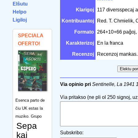
Elŝutu
Klarigoj
117 diversspecaj ar
Helpo
Ligiloj
Kontribuantoj
Red. T. Chmielik,
Formato
264+10+66 paĝoj,
SPECIALA
Karakterizoj
En la franca
OFERTO!
Recenzoj
Recenzoj mankas.
Via opinio pri
Sentinelle, La 1941 
Via pritakso (ne pli ol 250 signoj, uzu
Esenca parto de
ĉiu UK estas la
muziko. Grupo
Sepa
Subskribo:
kaj