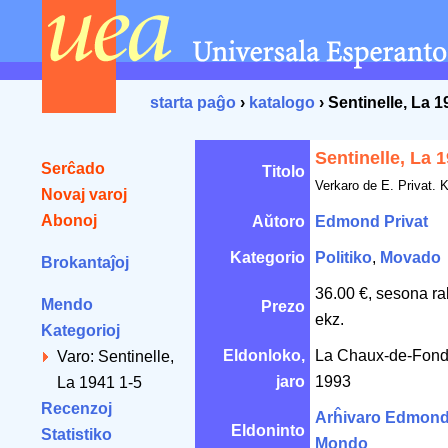
starta paĝo
›
katalogo
› Sentinelle, La 1
Sentinelle, La 
Serĉado
Titolo
Verkaro de E. Privat. K
Novaj varoj
Abonoj
Aŭtoro
Edmond Privat
Kategorio
Politiko
,
Movado
Brokantaĵoj
36.00 €, sesona ra
Mendo
Prezo
ekz.
Kategorioj
Eldonloko,
La Chaux-de-Fond
Varo: Sentinelle,
jaro
1993
La 1941 1-5
Recenzoj
Arĥivaro Edmond 
Eldoninto
Statistiko
Mondo