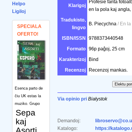
Profesie farita fotoa
Helpo
Klarigoj
en la pola kaj angla
Ligiloj
Tradukisto,
B. Piecychna
/ En la
SPECIALA
lingvo
OFERTO!
ISBN/ISSN
9788373440548
Formato
96p paĝoj, 25 cm
Karakterizoj
Bind
Recenzoj
Recenzoj mankas.
Esenca parto de
ĉiu UK estas la
Via opinio pri
Białystok
muziko. Grupo
Sepa
kaj
Demandoj:
libroservo@co.u
Asorti
Katalogo:
https://katalogo