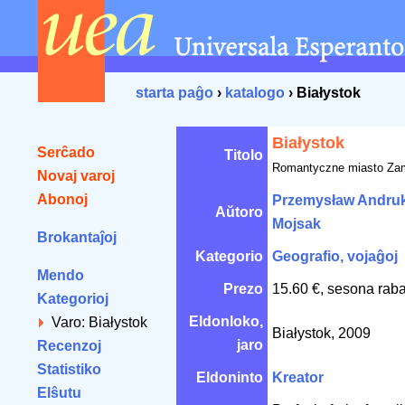
starta paĝo
›
katalogo
› Białystok
Białystok
Serĉado
Titolo
Romantyczne miasto Za
Novaj varoj
Abonoj
Przemysław Andruk 
Aŭtoro
Mojsak
Brokantaĵoj
Kategorio
Geografio, vojaĝoj
Mendo
Prezo
15.60 €, sesona raba
Kategorioj
Eldonloko,
Varo: Białystok
Białystok, 2009
jaro
Recenzoj
Statistiko
Eldoninto
Kreator
Elŝutu