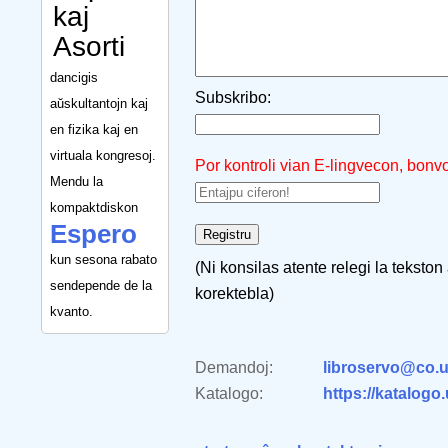
kaj
Asorti
dancigis
Subskribo:
aŭskultantojn kaj
en fizika kaj en
virtuala kongresoj.
Por kontroli vian E-lingvecon, bonv
Mendu la
kompaktdiskon
Espero
kun sesona rabato
(Ni konsilas atente relegi la tekston
sendepende de la
korektebla)
kvanto.
Demandoj:
libroservo@co.u
Katalogo:
https://katalogo