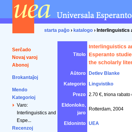
starta paĝo
›
katalogo
› Interlinguistics
Interlinguistics 
Serĉado
Esperanto studie
Titolo
Novaj varoj
the scholarly lite
Abonoj
Aŭtoro
Detlev Blanke
Brokantaĵoj
Kategorio
Lingvistiko
Mendo
Prezo
2.70 €, triona rabato
Kategorioj
Varo:
Eldonloko,
Rotterdam, 2004
Interlinguistics and
jaro
Espe...
Eldoninto
UEA
Recenzoj