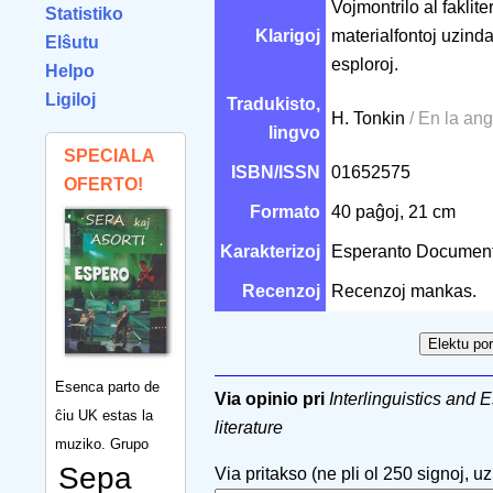
Vojmontrilo al faklite
Statistiko
Klarigoj
materialfontoj uzinda
Elŝutu
esploroj.
Helpo
Ligiloj
Tradukisto,
H. Tonkin
/ En la an
lingvo
SPECIALA
ISBN/ISSN
01652575
OFERTO!
Formato
40 paĝoj, 21 cm
Karakterizoj
Esperanto Documen
Recenzoj
Recenzoj mankas.
Esenca parto de
Via opinio pri
Interlinguistics and 
ĉiu UK estas la
literature
muziko. Grupo
Sepa
Via pritakso (ne pli ol 250 signoj, uzu