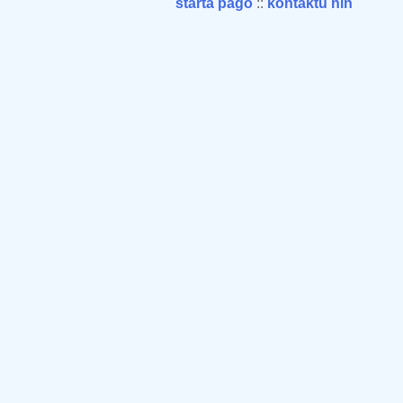
starta paĝo
::
kontaktu nin