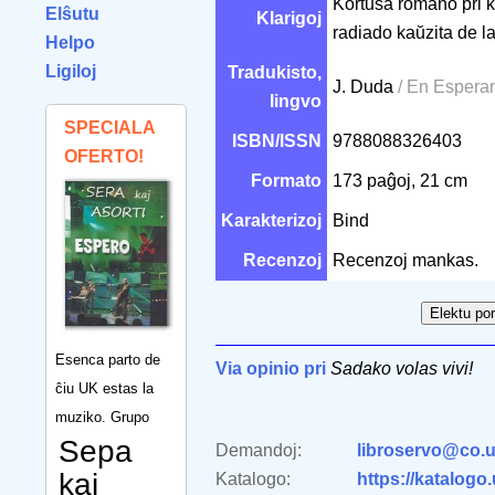
Kortuŝa romano pri kn
Elŝutu
Klarigoj
radiado kaŭzita de 
Helpo
Ligiloj
Tradukisto,
J. Duda
/ En Espera
lingvo
SPECIALA
ISBN/ISSN
9788088326403
OFERTO!
Formato
173 paĝoj, 21 cm
Karakterizoj
Bind
Recenzoj
Recenzoj mankas.
Esenca parto de
Via opinio pri
Sadako volas vivi!
ĉiu UK estas la
muziko. Grupo
Sepa
Demandoj:
libroservo@co.u
kaj
Katalogo:
https://katalogo