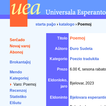
starta paĝo
›
katalogo
› Poemoj
Poemoj
Titolo
Serĉado
Novaj varoj
Aŭtoro
Đuro Sudeta
Abonoj
Kategorio
Poezio tradukita
Brokantaĵoj
Prezo
6.00 €, sesona rabato
Mendo
Kategorioj
Eldonloko,
Bjelovar, 2023
Varo: Poemoj
jaro
Recenzoj
Statistiko
Eldoninto
Bjelovara esperanti
Elŝutu