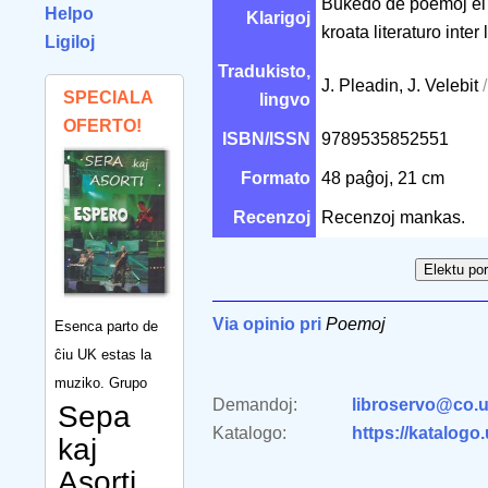
Bukedo de poemoj el l
Helpo
Klarigoj
kroata literaturo inter
Ligiloj
Tradukisto,
J. Pleadin, J. Velebit
SPECIALA
lingvo
OFERTO!
ISBN/ISSN
9789535852551
Formato
48 paĝoj, 21 cm
Recenzoj
Recenzoj mankas.
Via opinio pri
Poemoj
Esenca parto de
ĉiu UK estas la
muziko. Grupo
Demandoj:
libroservo@co.u
Sepa
Katalogo:
https://katalogo
kaj
Asorti