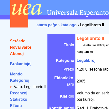
starta paĝo
›
katalogo
› Legolibreto II
Legolibreto II
Serĉado
Titolo
El E-eretoj kolektitaj e
Novaj varoj
karaj amiko
Abonoj
Kategorio
Legolibroj
Brokantaĵoj
Prezo
4.20 €, sesona rab
Mendo
Eldonloko,
Kategorioj
2005
jaro
Varo: Legolibreto II
Recenzoj
Volumo du en serio
Klarigoj
Statistiko
por kursoj.
Elŝutu
Kontribuantoj
Red. J. Drahotová