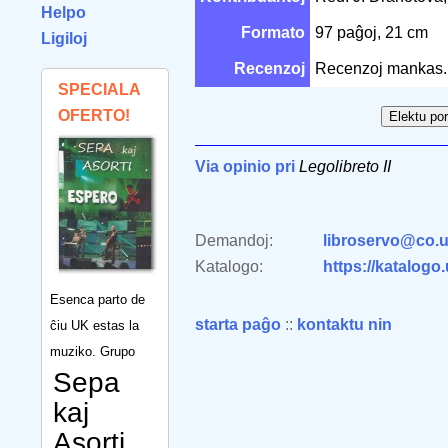
Helpo
Formato
97 paĝoj, 21 cm
Ligiloj
Recenzoj
Recenzoj mankas.
SPECIALA
OFERTO!
Via opinio pri
Legolibreto II
Demandoj:
libroservo@co.u
Katalogo:
https://katalogo
Esenca parto de
starta paĝo
::
kontaktu nin
ĉiu UK estas la
muziko. Grupo
Sepa
kaj
Asorti