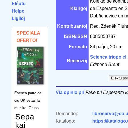
Kolekto de kontrib
Elŝutu
Klarigoj
de Esperanto en Sc
Helpo
Dobřichovice en 
Ligiloj
Kontribuantoj
Red. Zdenĕk Pluh
SPECIALA
ISBN/ISSN
8085853787
OFERTO!
Formato
84 paĝoj, 20 cm
Scienca triopo e
Recenzoj
Edmond Brent
Via opinio pri
Fake pri Esperanto k
Esenca parto de
ĉiu UK estas la
muziko. Grupo
Demandoj:
libroservo@co.u
Sepa
Katalogo:
https://katalogo
kaj