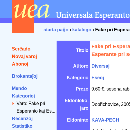
starta paĝo
›
katalogo
› Fake pri Espera
Fake pri Espera
Serĉado
Titolo
Esperante pri s
Novaj varoj
Abonoj
Aŭtoro
Diversaj
Brokantaĵoj
Kategorio
Eseoj
Mendo
Prezo
9.60 €, sesona rab
Kategorioj
Eldonloko,
Varo: Fake pri
Dobřichovice, 20
jaro
Esperanto kaj Es...
Recenzoj
Eldoninto
KAVA-PECH
Statistiko