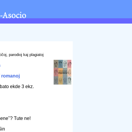
iĉoj, parodioj kaj plagiatoj
n
/
romanoj
bato ekde 3 ekz.
ene"? Tute ne!
oŝin