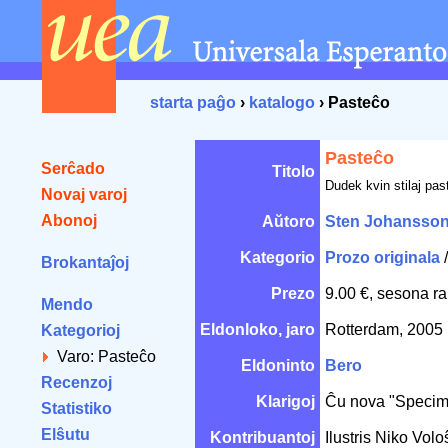
starta paĝo
›
katalogo
› Pasteĉo
Pasteĉo
Serĉado
Titolo
Dudek kvin stilaj past
Novaj varoj
Abonoj
Aŭtoro
Sten Johansso
Kategorio
Prozo originala
Brokantaĵoj
Prezo
9.00 €, sesona ra
Mendo
Eldonloko, jaro
Rotterdam, 2005
Kategorioj
Varo: Pasteĉo
Eldoninto
Bero
Recenzoj
Klarigoj
Ĉu nova "Specim
Statistiko
Elŝutu
Kontribuantoj
Ilustris Niko Vol