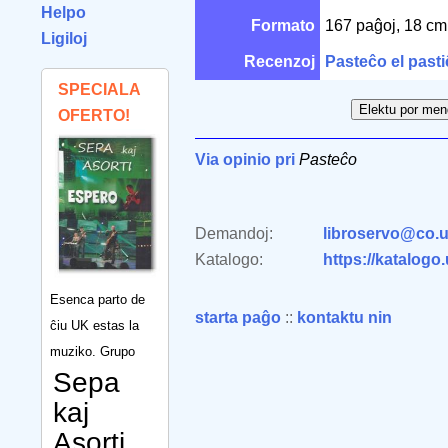
Helpo
Formato
167 paĝoj, 18 c
Ligiloj
Recenzoj
Pasteĉo el pasti
SPECIALA
OFERTO!
Via opinio pri
Pasteĉo
Demandoj:
libroservo@co.u
Katalogo:
https://katalogo
Esenca parto de
starta paĝo
::
kontaktu nin
ĉiu UK estas la
muziko. Grupo
Sepa
kaj
Asorti