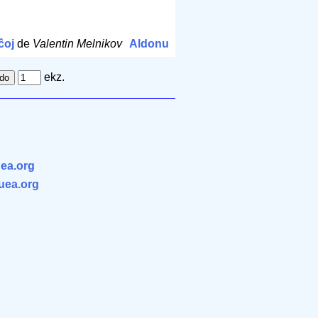
m
ĉoj
de
Valentin Melnikov
Aldonu
ekz.
ea.org
.uea.org