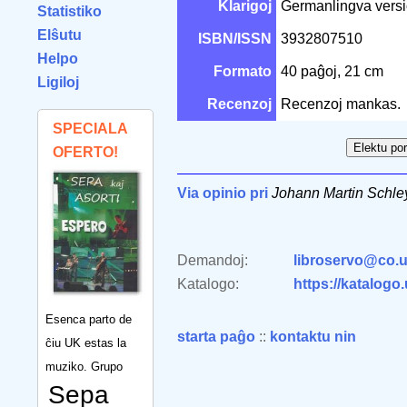
Klarigoj
Germanlingva versio
Statistiko
Elŝutu
ISBN/ISSN
3932807510
Helpo
Formato
40 paĝoj, 21 cm
Ligiloj
Recenzoj
Recenzoj mankas.
SPECIALA
OFERTO!
Via opinio pri
Johann Martin Schle
Demandoj:
libroservo@co.u
Katalogo:
https://katalogo
Esenca parto de
starta paĝo
::
kontaktu nin
ĉiu UK estas la
muziko. Grupo
Sepa