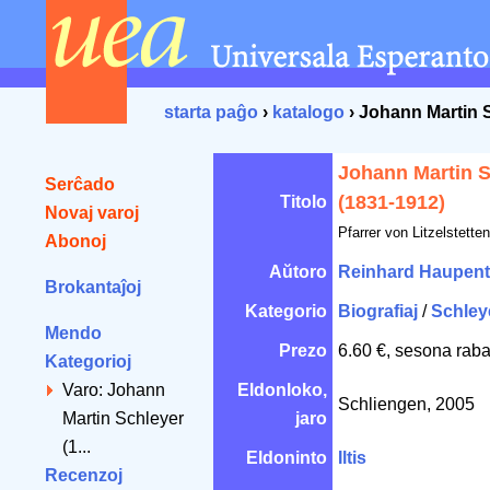
starta paĝo
›
katalogo
› Johann Martin 
Johann Martin S
Serĉado
(1831-1912)
Titolo
Novaj varoj
Pfarrer von Litzelstette
Abonoj
Aŭtoro
Reinhard Haupent
Brokantaĵoj
Kategorio
Biografiaj
/
Schley
Mendo
Prezo
6.60 €, sesona raba
Kategorioj
Varo: Johann
Eldonloko,
Schliengen, 2005
Martin Schleyer
jaro
(1...
Eldoninto
Iltis
Recenzoj