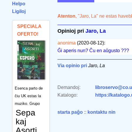
Helpo
Ligiloj
Atenton
, "Jaro, La" ne estas haveb
SPECIALA
Opinioj pri
Jaro, La
OFERTO!
anonima
(2020-08-12):
Ĝi aperis nun? Ĉu en aŭgusto ???
Via opinio pri
Jaro, La
Demandoj:
libroservo@co.u
Esenca parto de
Katalogo:
https://katalogo
ĉiu UK estas la
muziko. Grupo
Sepa
starta paĝo
::
kontaktu nin
kaj
Asorti