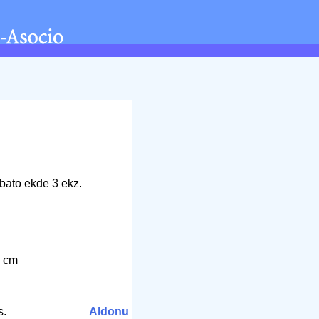
bato ekde 3 ekz.
9
5 cm
s.
Aldonu