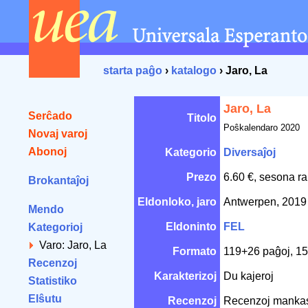
starta paĝo
›
katalogo
› Jaro, La
Jaro, La
Serĉado
Titolo
Poŝkalendaro 2020
Novaj varoj
Abonoj
Kategorio
Diversaĵoj
Prezo
6.60 €, sesona ra
Brokantaĵoj
Eldonloko, jaro
Antwerpen, 201
Mendo
Eldoninto
FEL
Kategorioj
Varo: Jaro, La
Formato
119+26 paĝoj, 1
Recenzoj
Karakterizoj
Du kajeroj
Statistiko
Elŝutu
Recenzoj
Recenzoj manka