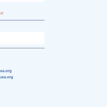
la!
ea.org
.uea.org