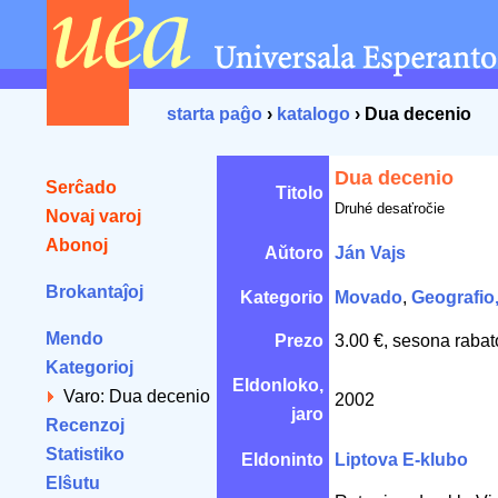
starta paĝo
›
katalogo
› Dua decenio
Dua decenio
Serĉado
Titolo
Druhé desaťročie
Novaj varoj
Abonoj
Aŭtoro
Ján Vajs
Brokantaĵoj
Kategorio
Movado
,
Geografio,
Mendo
Prezo
3.00 €, sesona rabat
Kategorioj
Eldonloko,
Varo: Dua decenio
2002
jaro
Recenzoj
Statistiko
Eldoninto
Liptova E-klubo
Elŝutu