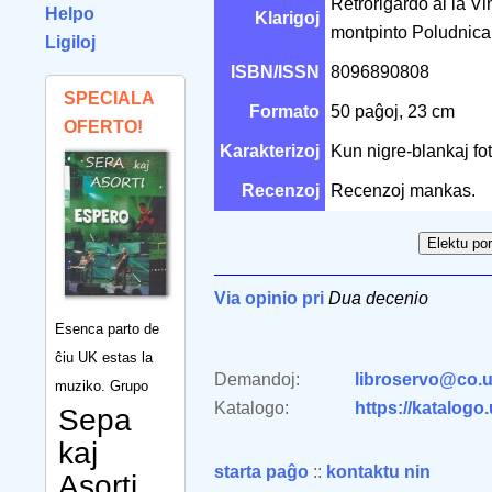
Retrorigardo al la Vin
Helpo
Klarigoj
montpinto Poludnica
Ligiloj
ISBN/ISSN
8096890808
SPECIALA
Formato
50 paĝoj, 23 cm
OFERTO!
Karakterizoj
Kun nigre-blankaj fo
Recenzoj
Recenzoj mankas.
Via opinio pri
Dua decenio
Esenca parto de
ĉiu UK estas la
Demandoj:
libroservo@co.u
muziko. Grupo
Katalogo:
https://katalogo
Sepa
kaj
starta paĝo
::
kontaktu nin
Asorti