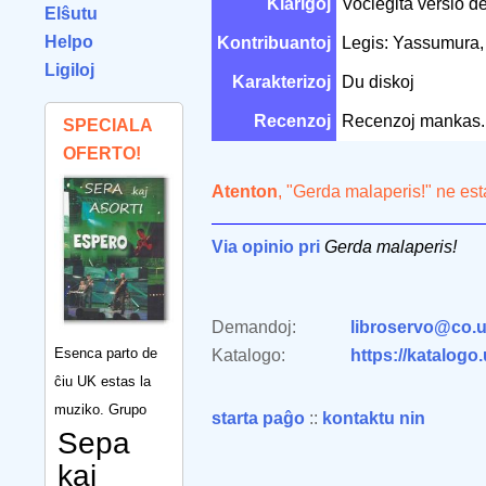
Klarigoj
Voĉlegita versio d
Elŝutu
Helpo
Kontribuantoj
Legis: Yassumura,
Ligiloj
Karakterizoj
Du diskoj
Recenzoj
Recenzoj mankas.
SPECIALA
OFERTO!
Atenton
, "Gerda malaperis!" ne es
Via opinio pri
Gerda malaperis!
Demandoj:
libroservo@co.u
Esenca parto de
Katalogo:
https://katalogo
ĉiu UK estas la
muziko. Grupo
starta paĝo
::
kontaktu nin
Sepa
kaj