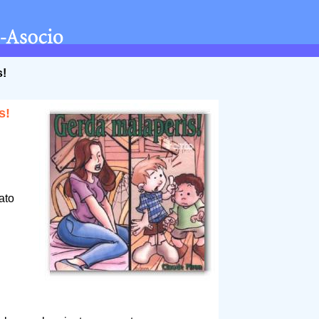
s!
s!
ato