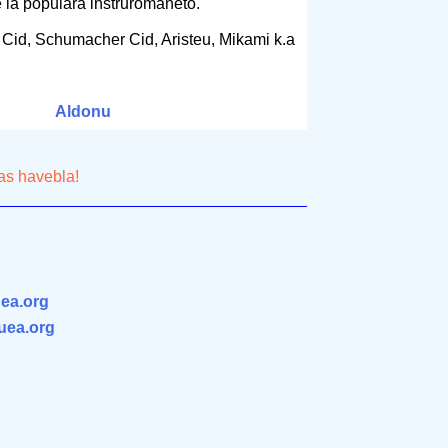
e la populara instruromaneto.
 Cid, Schumacher Cid, Aristeu, Mikami k.a
Aldonu
tas havebla!
ea.org
.uea.org