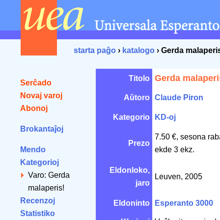
starta paĝo
›
katalogo
› Gerda malaperi
Gerda malaperi
Titolo
Serĉado
Novaj varoj
Aŭtoro
Claude Piron
Abonoj
Kategorio
KD-oj
Brokantaĵoj
7.50 €, sesona rab
Prezo
Mendo
ekde 3 ekz.
Kategorioj
Eldonloko,
Varo: Gerda
Leuven, 2005
jaro
malaperis!
Recenzoj
Eldoninto
Esperanto 3000
Statistiko