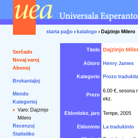
starta paĝo
›
katalogo
› Dajzinjo Milero
Dajzinjo Mile
Titolo
Serĉado
Novaj varoj
Aŭtoro
Henry James
Abonoj
Kategorio
Prozo tradukit
Brokantaĵoj
6.00 €, sesona 
Mendo
Prezo
ekz.
Kategorioj
Varo: Dajzinjo
Eldonloko, jaro
Tempe, 2005
Milero
Recenzoj
Eldoninto
La tradukinto
Statistiko