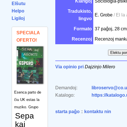
Klarigoj
Sociologia-psik
Elŝutu
Helpo
Tradukisto,
E. Grobe
/ El la
Ligiloj
lingvo
Formato
37 paĝoj, 28 c
SPECIALA
Recenzoj
Recenzoj mank
OFERTO!
Via opinio pri
Dajzinjo Milero
Demandoj:
libroservo@co.u
Esenca parto de
Katalogo:
https://katalogo
ĉiu UK estas la
muziko. Grupo
starta paĝo
::
kontaktu nin
Sepa
kaj