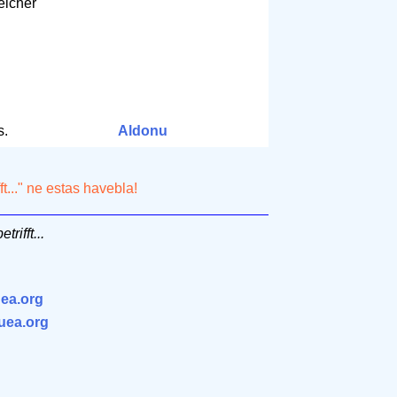
eicher
m
s.
Aldonu
t..." ne estas havebla!
rifft...
ea.org
.uea.org