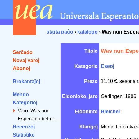
starta paĝo
›
katalogo
› Was nun Esperant
Was nun Espera
Titolo
Serĉado
Novaj varoj
Kategorio
Eseoj
Abonoj
Prezo
11.10 €, sesona r
Brokantaĵoj
Mendo
Eldonloko, jaro
Gerlingen, 1986
Kategorioj
Varo: Was nun
Eldoninto
Bleicher
Esperanto betriff...
Recenzoj
Klarigoj
Memorlibro okaze
Statistiko