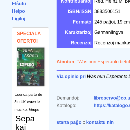
Kontribuantoj
Red. Heinz M. Bl
Elŝutu
Helpo
ISBN/ISSN
3883500151
Ligiloj
Formato
245 paĝoj, 19 c
Karakterizoj
Germanlingva
SPECIALA
OFERTO!
Recenzoj
Recenzoj manka
Atenton
, "Was nun Esperanto betriff
Via opinio pri
Was nun Esperanto bet
Esenca parto de
Demandoj:
libroservo@co.u
ĉiu UK estas la
Katalogo:
https://katalogo
muziko. Grupo
Sepa
starta paĝo
::
kontaktu nin
kaj