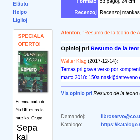
Formato
53 paĝoj, 24 cm
Elŝutu
Helpo
Recenzoj
Recenzoj mankas
Ligiloj
Atenton
, "Resumo de la teorio de 
SPECIALA
OFERTO!
Opinioj pri
Resumo de la teor
Walter Klag
(2017-12-14):
Temas pri grava verko por kompreni
marto 2018: 150a naskiĝdatreveno d
Via opinio pri
Resumo de la teorio 
Esenca parto de
ĉiu UK estas la
Demandoj:
libroservo@co.u
muziko. Grupo
Katalogo:
https://katalogo
Sepa
kaj