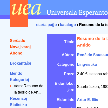
starta paĝo
›
katalogo
› Resumo de la te
Resumo de la t
Serĉado
Titolo
Antido
Novaj varoj
Abonoj
Aŭtoro
René de Saussu
Brokantaĵoj
Kategorio
Lingvistiko
Mendo
Prezo
2.40 €, sesona ra
Kategorioj
Eldonloko,
Varo: Resumo de
Saarbrücken, 19
jaro
la teorio de An...
Recenzoj
Eldoninto
Artur E. Iltis
Statistiko