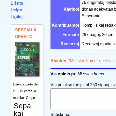
76 originalaj tekst
Elŝutu
Klarigoj
donas adekvatan bi
Helpo
Esperanto.
Ligiloj
Kontribuantoj
Kompilis kaj redak
SPECIALA
Formato
287 paĝoj, 20 cm
OFERTO!
Recenzoj
Recenzoj mankas.
Atenton
, "Mi estas homo" ne estas
Via opinio pri
Mi estas homo
Esenca parto de
Via pritakso (ne pli ol 250 signoj, uzu
ĉiu UK estas la
muziko. Grupo
Sepa
kaj
Subskribo: