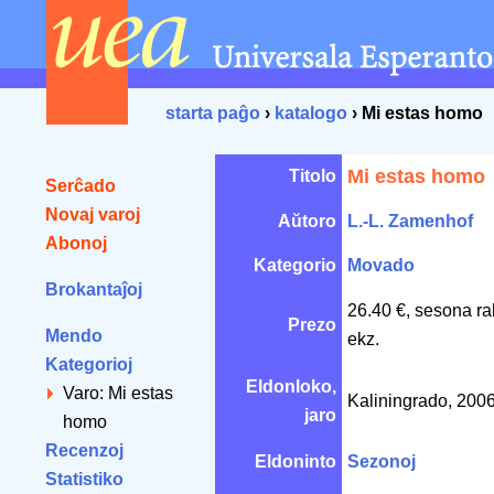
starta paĝo
›
katalogo
› Mi estas homo
Mi estas homo
Titolo
Serĉado
Novaj varoj
Aŭtoro
L.-L. Zamenhof
Abonoj
Kategorio
Movado
Brokantaĵoj
26.40 €, sesona ra
Prezo
Mendo
ekz.
Kategorioj
Eldonloko,
Varo: Mi estas
Kaliningrado, 200
jaro
homo
Recenzoj
Eldoninto
Sezonoj
Statistiko