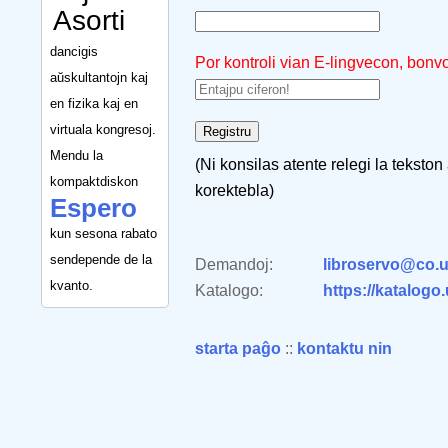
Asorti
dancigis
Por kontroli vian E-lingvecon, bonv
aŭskultantojn kaj
en fizika kaj en
virtuala kongresoj.
Mendu la
(Ni konsilas atente relegi la tekston
kompaktdiskon
korektebla)
Espero
kun sesona rabato
sendepende de la
Demandoj:
libroservo@co.u
kvanto.
Katalogo:
https://katalogo
starta paĝo
::
kontaktu nin