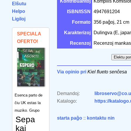
Kontribuantoj
Kompilis Komisio
Elŝutu
Helpo
ISBN/ISSN
4947691204
Ligiloj
Formato
356 paĝoj, 21 cm
Karakterizoj
Dulingva (E, japan
SPECIALA
OFERTO!
Recenzoj
Recenzoj mankas
Via opinio pri
Kiel flueto senĉesa
Demandoj:
libroservo@co.u
Esenca parto de
Katalogo:
https://katalogo
ĉiu UK estas la
muziko. Grupo
Sepa
starta paĝo
::
kontaktu nin
kaj