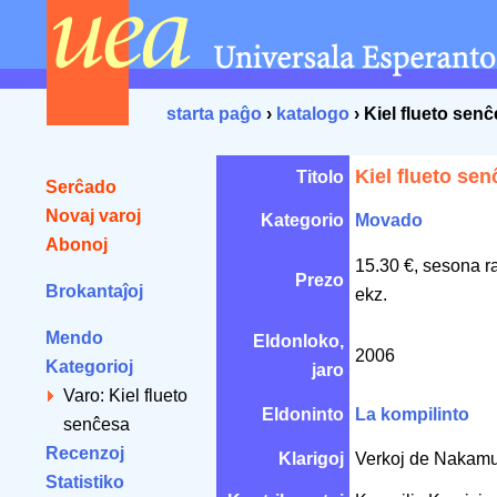
starta paĝo
›
katalogo
› Kiel flueto sen
Kiel flueto se
Titolo
Serĉado
Novaj varoj
Kategorio
Movado
Abonoj
15.30 €, sesona r
Prezo
Brokantaĵoj
ekz.
Mendo
Eldonloko,
2006
Kategorioj
jaro
Varo: Kiel flueto
Eldoninto
La kompilinto
senĉesa
Recenzoj
Klarigoj
Verkoj de Nakamu
Statistiko