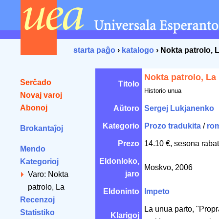
starta paĝo
›
katalogo
› Nokta patrolo, 
Nokta patrolo, La
Serĉado
Titolo
Historio unua
Novaj varoj
Abonoj
Aŭtoro
Sergej Lukjanenko
Kategorio
Prozo tradukita
/
ro
Brokantaĵoj
Prezo
14.10 €, sesona rabat
Mendo
Eldonloko,
Kategorioj
Moskvo, 2006
jaro
Varo: Nokta
patrolo, La
Eldoninto
Impeto
Recenzoj
La unua parto, "Propr
Statistiko
Klarigoj