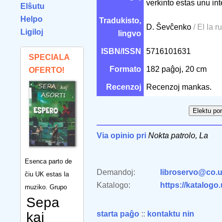
verkinto estas unu int
Elŝutu
Helpo
Tradukisto,
D. Ŝevĉenko
/ El la r
Ligiloj
lingvo
ISBN/ISSN
5716101631
SPECIALA
Formato
182 paĝoj, 20 cm
OFERTO!
Recenzoj
Recenzoj mankas.
Via opinio pri
Nokta patrolo, La
Esenca parto de
Demandoj:
libroservo@co.u
ĉiu UK estas la
Katalogo:
https://katalogo
muziko. Grupo
Sepa
kaj
starta paĝo
::
kontaktu nin