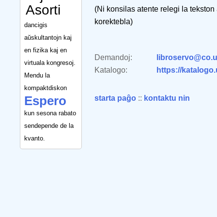
Asorti
(Ni konsilas atente relegi la tekston
korektebla)
dancigis
aŭskultantojn kaj
en fizika kaj en
Demandoj:
libroservo@co.u
virtuala kongresoj.
Katalogo:
https://katalogo
Mendu la
kompaktdiskon
Espero
starta paĝo
::
kontaktu nin
kun sesona rabato
sendepende de la
kvanto.