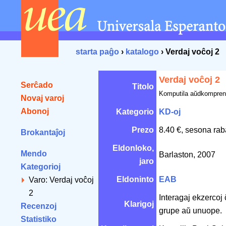
starta paĝo
›
katalogo
› Verdaj voĉoj 2
Verdaj voĉoj 2
Serĉado
Titolo
Komputila aŭdkompren
Novaj varoj
Abonoj
Kategorio
KD-oj
Prezo
8.40 €, sesona rab
Brokantaĵoj
Eldonloko,
Mendo
Barlaston, 2007
jaro
Kategorioj
Eldoninto
EAB
Varo: Verdaj voĉoj
2
Interagaj ekzercoj 
Klarigoj
Recenzoj
grupe aŭ unuope.
Statistiko