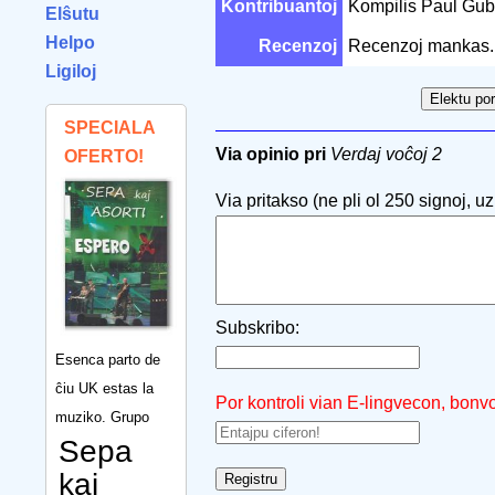
Kontribuantoj
Kompilis Paul Gu
Elŝutu
Helpo
Recenzoj
Recenzoj mankas.
Ligiloj
SPECIALA
Via opinio pri
Verdaj voĉoj 2
OFERTO!
Via pritakso (ne pli ol 250 signoj, uzu
Subskribo:
Esenca parto de
ĉiu UK estas la
Por kontroli vian E-lingvecon, bonv
muziko. Grupo
Sepa
kaj